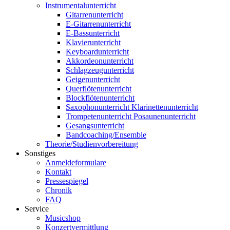
Instrumentalunterricht
Gitarrenunterricht
E-Gitarrenunterricht
E-Bassunterricht
Klavierunterricht
Keyboardunterricht
Akkordeonunterricht
Schlagzeugunterricht
Geigenunterricht
Querflötenunterricht
Blockflötenunterricht
Saxophonunterricht Klarinettenunterricht
Trompetenunterricht Posaunenunterricht
Gesangsunterricht
Bandcoaching/Ensemble
Theorie/Studienvorbereitung
Sonstiges
Anmeldeformulare
Kontakt
Pressespiegel
Chronik
FAQ
Service
Musicshop
Konzertvermittlung